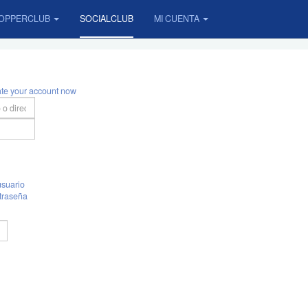
OPPERCLUB
SOCIALCLUB
MI CUENTA
ate your account now
suario
traseña