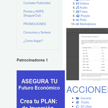
Contratar Publicidad
Videos
Audio
Puntos y AVIPS
Fotos
ShopperClub
People
Polls
PROMOCIONES
Marketplace
Cargando Imagen de Portada...
Concursos y Sorteos
¿Como llegar?
Patrocinadores 1
ACCIONE
General
Public
32 Likes