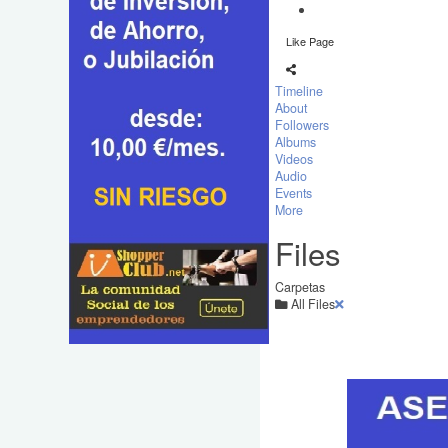
Like Page
Timeline
About
Followers
Albums
Videos
Audio
Events
More
Files
Carpetas
All Files