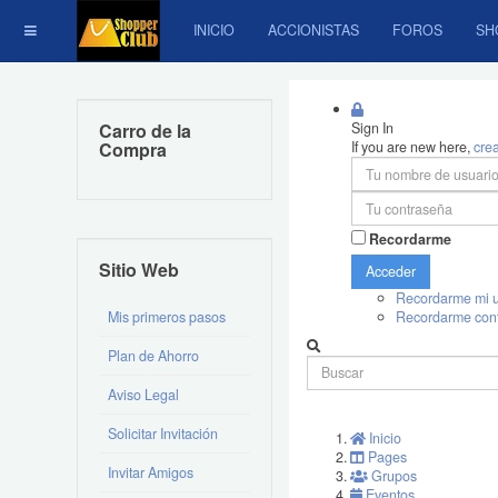
INICIO
ACCIONISTAS
FOROS
SH
Carro de la
Sign In
Compra
If you are new here,
cre
Recordarme
Sitio Web
Acceder
Recordarme mi u
Mis primeros pasos
Recordarme con
Plan de Ahorro
Aviso Legal
Solicitar Invitación
Inicio
Pages
Invitar Amigos
Grupos
Eventos