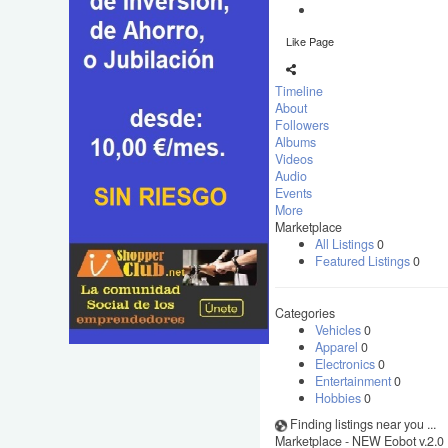
Like Page
Timeline
About
Followers
Albums
Videos
Audio
Events
More
Marketplace
All Listings
0
Featured Listings
0
Categories
Vehicles
0
Apparel
0
Electronics
0
Entertainment
0
Hobbies
0
Finding listings near you ...
Marketplace - NEW Eobot v.2.0