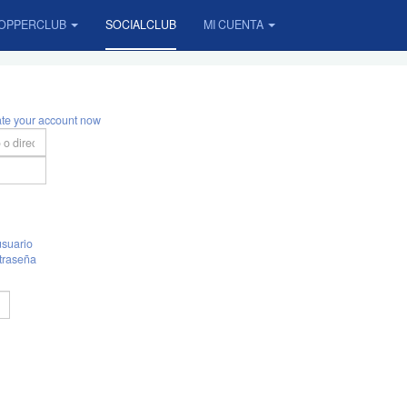
OPPERCLUB
SOCIALCLUB
MI CUENTA
ate your account now
suario
traseña