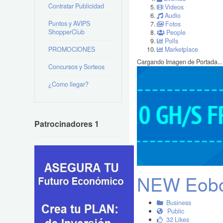
Contratar Publicidad
Videos
Audio
Puntos y AVIPS
Fotos
ShopperClub
People
Polls
PROMOCIONES
Marketplace
Cargando Imagen de Portada...
Concursos y Sorteos
¿Como llegar?
Patrocinadores 1
NEW Eobot
Business
Public
32 Likes