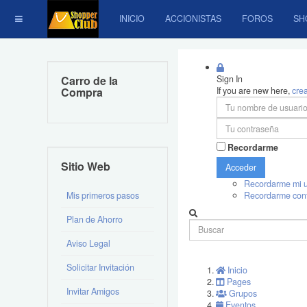
INICIO
ACCIONISTAS
FOROS
SH
Carro de la
Sign In
Compra
If you are new here,
cre
Recordarme
Sitio Web
Acceder
Recordarme mi u
Mis primeros pasos
Recordarme con
Plan de Ahorro
Aviso Legal
Solicitar Invitación
Inicio
Pages
Invitar Amigos
Grupos
Eventos