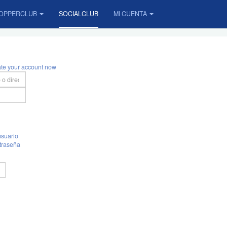
OPPERCLUB
SOCIALCLUB
MI CUENTA
ate your account now
suario
traseña