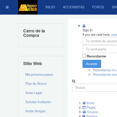
INICIO
ACCIONISTAS
FOROS
SH
Carro de la
Sign In
Compra
If you are new here,
cre
Recordarme
Sitio Web
Acceder
Recordarme mi u
Mis primeros pasos
Recordarme con
Plan de Ahorro
Aviso Legal
Solicitar Invitación
Inicio
Pages
Invitar Amigos
Grupos
Eventos