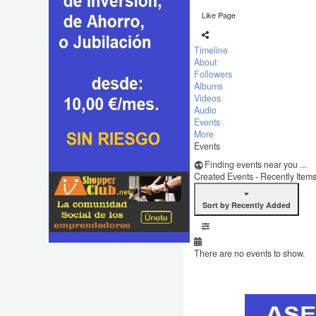
Like Page
Timeline
About
Followers
Albums
Videos
Audio
Events
More
Events
Finding events near you ...
Created Events - Recently Item
Sort by Recently Added
There are no events to show.