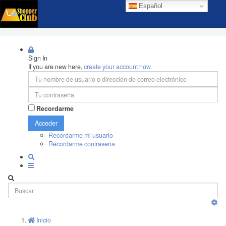
Español
Sign In
If you are new here,
create your account now
Recordarme
Acceder
Recordarme mi usuario
Recordarme contraseña
Inicio