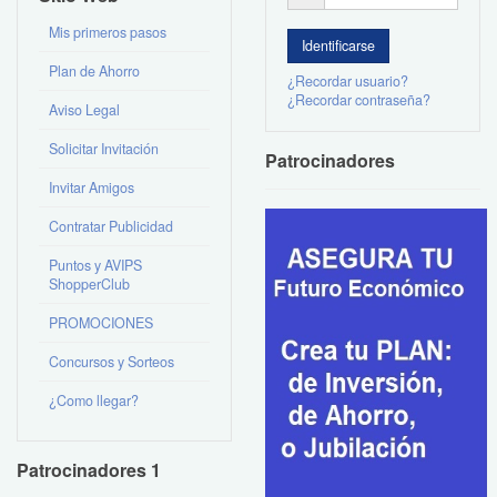
Mis primeros pasos
Plan de Ahorro
¿Recordar usuario?
¿Recordar contraseña?
Aviso Legal
Solicitar Invitación
Patrocinadores
Invitar Amigos
Contratar Publicidad
Puntos y AVIPS
ShopperClub
PROMOCIONES
Concursos y Sorteos
¿Como llegar?
Patrocinadores 1