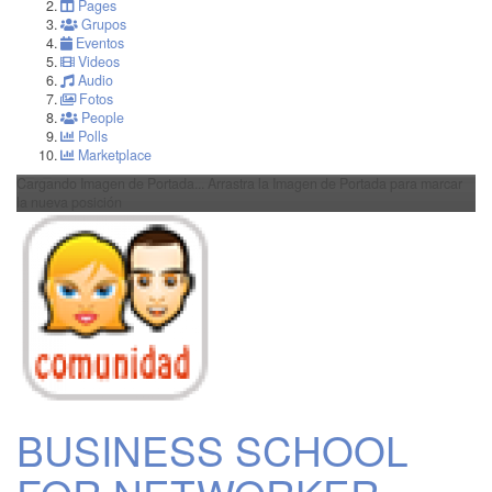
Pages
Grupos
Eventos
Videos
Audio
Fotos
People
Polls
Marketplace
Cargando Imagen de Portada...
Arrastra la Imagen de Portada para marcar
la nueva posición
BUSINESS SCHOOL