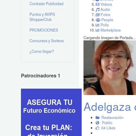
Contratar Publicidad
Videos
Audio
Puntos y AVIPS
Fotos
ShopperClub
People
Polls
PROMOCIONES
Marketplace
Cargando Imagen de Portada...
Concursos y Sorteos
¿Como llegar?
Patrocinadores 1
Adelgaza 
Restauración
Public
64 Likes