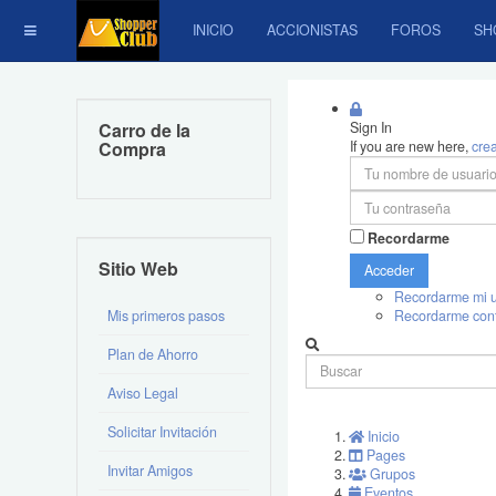
INICIO
ACCIONISTAS
FOROS
SH
Carro de la
Sign In
Compra
If you are new here,
cre
Recordarme
Sitio Web
Acceder
Recordarme mi u
Mis primeros pasos
Recordarme con
Plan de Ahorro
Aviso Legal
Solicitar Invitación
Inicio
Pages
Invitar Amigos
Grupos
Eventos