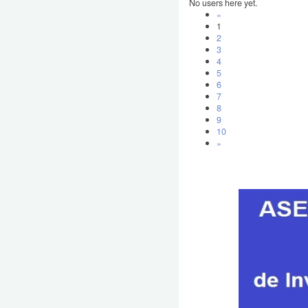
No users here yet.
«
1
2
3
4
5
6
7
8
9
10
»