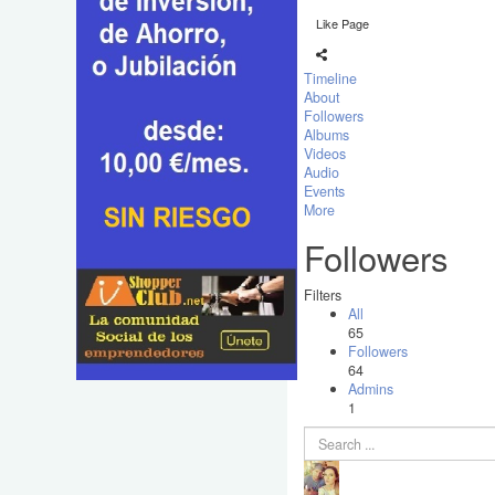
Like Page
Timeline
About
Followers
Albums
Videos
Audio
Events
More
Followers
Filters
All
65
Followers
64
Admins
1