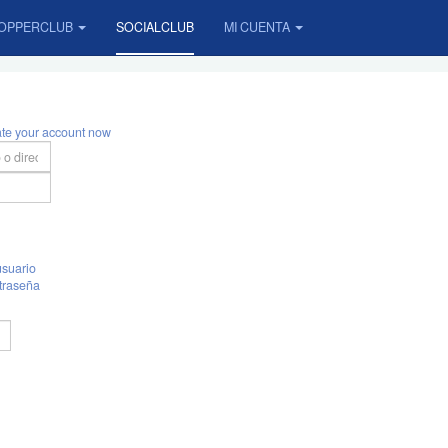
OPPERCLUB
SOCIALCLUB
MI CUENTA
ate your account now
suario
traseña