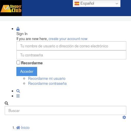
Español
Sign In
If you are new here,
create your account now
Recordarme
Acceder
Recordarme mi usuario
Recordarme contraseña
Inicio