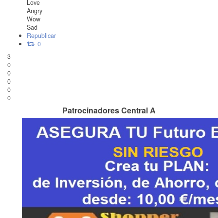
Love
Angry
Wow
Sad
Republicar
0
3
0
0
0
0
0
Patrocinadores Central A