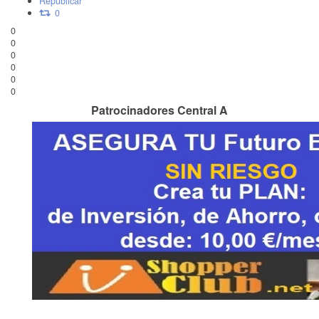
Republicar
0
0
0
0
0
0
0
Patrocinadores Central A