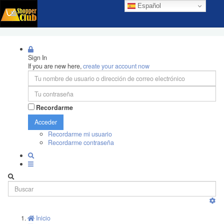
Español
Sign In
If you are new here,
create your account now
Recordarme
Acceder
Recordarme mi usuario
Recordarme contraseña
Inicio