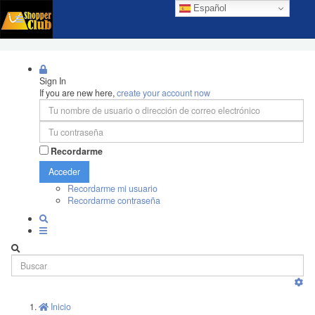
Español
Sign In
If you are new here,
create your account now
Recordarme
Acceder
Recordarme mi usuario
Recordarme contraseña
Inicio