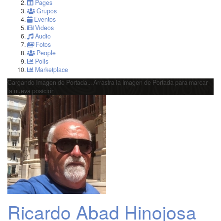
Pages
Grupos
Eventos
Videos
Audio
Fotos
People
Polls
Marketplace
Cargando Imagen de Portada...
Arrastra la Imagen de Portada para marcar
la nueva posición
Ricardo Abad Hinojosa