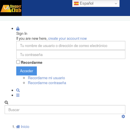
Español
Sign In
If you are new here,
create your account now
Recordarme
Acceder
Recordarme mi usuario
Recordarme contraseña
Inicio