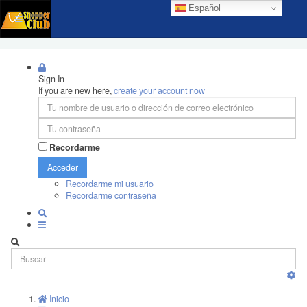
Español
Sign In
If you are new here,
create your account now
Recordarme
Acceder
Recordarme mi usuario
Recordarme contraseña
Inicio