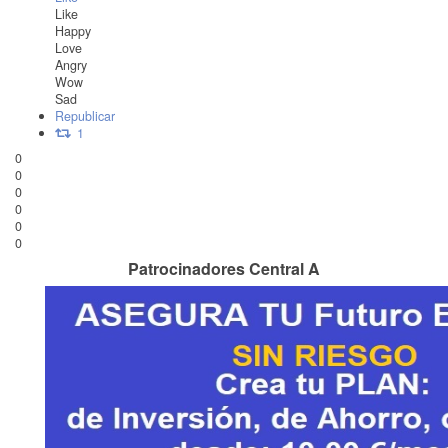
Like
Happy
Love
Angry
Wow
Sad
Republicar
1
0
0
0
0
0
0
Patrocinadores Central A