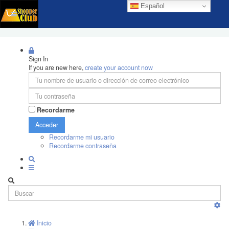
Español
Sign In
If you are new here,
create your account now
Recordarme
Acceder
Recordarme mi usuario
Recordarme contraseña
Inicio