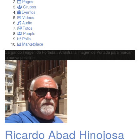
Pages
Grupos
Eventos
Videos
Audio
Fotos
People
Polls
Marketplace
Cargando Imagen de Portada...
Arrastra la Imagen de Portada para marcar
la nueva posición
Ricardo Abad Hinojosa