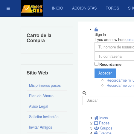
INICIO
ACCIONISTAS
FOROS
SH
Carro de la
Sign In
Compra
If you are new here,
cre
Recordarme
Sitio Web
Acceder
Recordarme mi u
Mis primeros pasos
Recordarme con
Plan de Ahorro
Aviso Legal
Solicitar Invitación
Inicio
Pages
Invitar Amigos
Grupos
Eventos