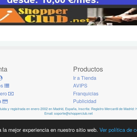
nta
Productos
Ir a Tienda
os
AVIPS
dero
Franquicias
ra
Publicidad
ida y registrada en enero 2002 en Madrid, España, Inscrita: Registro Mercantil de Madrid: 
Email: soporte@shopperclub.net
a la mejor experiencia en nuestro sitio web.
Ver política de 