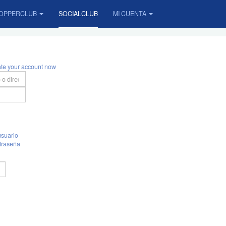
OPPERCLUB
SOCIALCLUB
MI CUENTA
ate your account now
suario
traseña