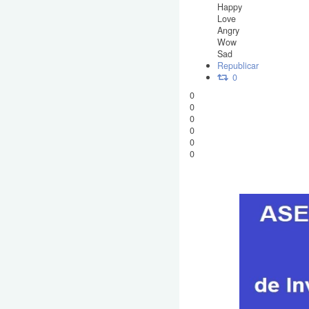
Happy
Love
Angry
Wow
Sad
Republicar
0
0
0
0
0
0
0