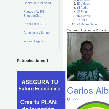
Contratar Publicidad
Videos
Audio
Puntos y AVIPS
Fotos
ShopperClub
People
Polls
PROMOCIONES
Marketplace
Cargando Imagen de Portada...
Concursos y Sorteos
¿Como llegar?
Patrocinadores 1
Carlos Al
Socio