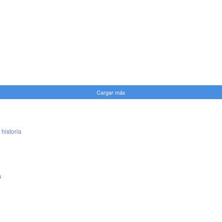
Cargar más
 historia
s