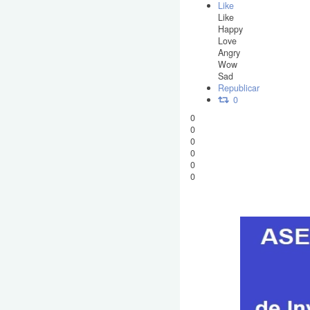
Like
Like
Happy
Love
Angry
Wow
Sad
Republicar
0
0
0
0
0
0
0