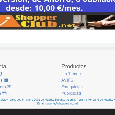
nta
Productos
Ir a Tienda
os
AVIPS
dero
Franquicias
ra
Publicidad
ida y registrada en enero 2002 en Madrid, España, Inscrita: Registro Mercantil de Madrid: 
Email: soporte@shopperclub.net