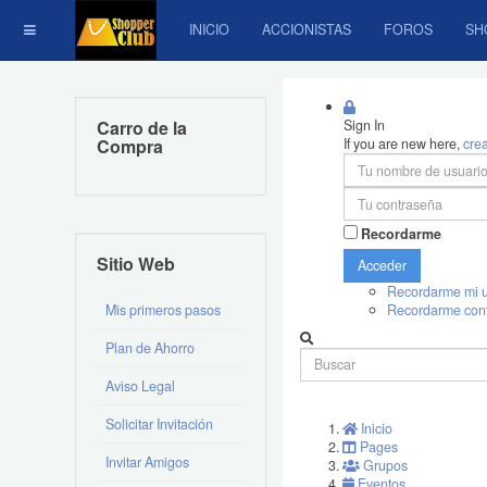
INICIO
ACCIONISTAS
FOROS
SH
Carro de la
Sign In
Compra
If you are new here,
cre
Recordarme
Sitio Web
Acceder
Recordarme mi u
Mis primeros pasos
Recordarme con
Plan de Ahorro
Aviso Legal
Solicitar Invitación
Inicio
Pages
Invitar Amigos
Grupos
Eventos