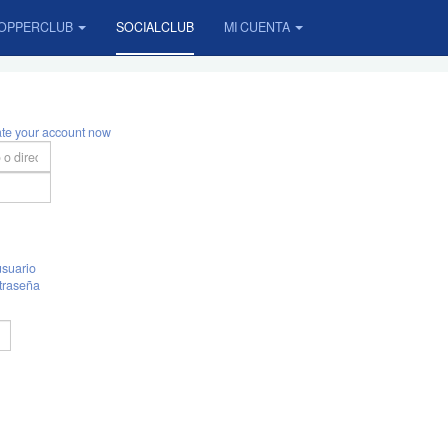
OPPERCLUB
SOCIALCLUB
MI CUENTA
ate your account now
suario
traseña