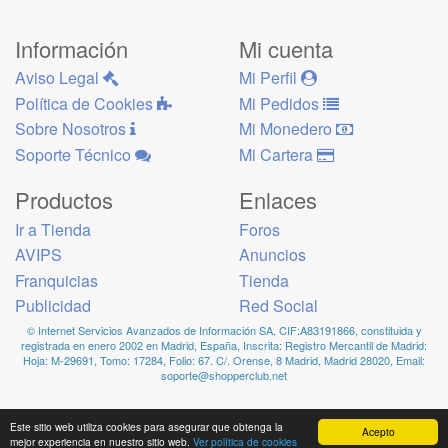
Información
Mi cuenta
Aviso Legal
Mi Perfil
Política de Cookies
Mi Pedidos
Sobre Nosotros
Mi Monedero
Soporte Técnico
Mi Cartera
Productos
Enlaces
Ir a Tienda
Foros
AVIPS
Anuncios
Franquicias
Tienda
Publicidad
Red Social
© Internet Servicios Avanzados de Información SA, CIF:A83191866, constituida y
registrada en enero 2002 en Madrid, España, Inscrita: Registro Mercantil de Madrid:
Hoja: M-29691, Tomo: 17284, Folio: 67. C/. Orense, 8 Madrid, Madrid 28020, Email:
soporte@shopperclub.net
Este sitio web utiliza cookies para asegurar que obtenga la
Acepto
mejor experiencia en nuestro sitio web.
Ver política de cookies