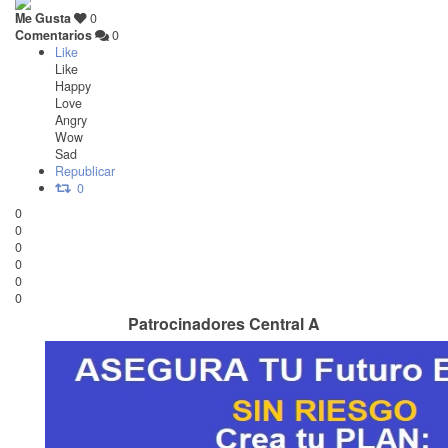
Me Gusta
0
Comentarios
0
Like
Like
Happy
Love
Angry
Wow
Sad
Republicar
0
0
0
0
0
0
0
Patrocinadores Central A