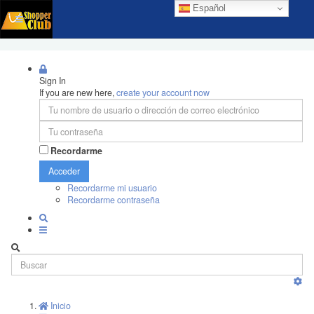
Español
Sign In
If you are new here,
create your account now
Recordarme
Acceder
Recordarme mi usuario
Recordarme contraseña
Inicio