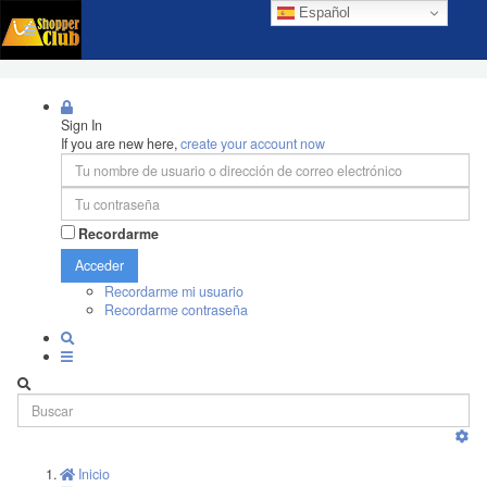
Español
Sign In
If you are new here,
create your account now
Recordarme
Acceder
Recordarme mi usuario
Recordarme contraseña
Inicio