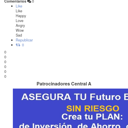
Comentarios
0
Like
Like
Happy
Love
Angry
Wow
Sad
Republicar
0
0
0
0
0
0
0
Patrocinadores Central A