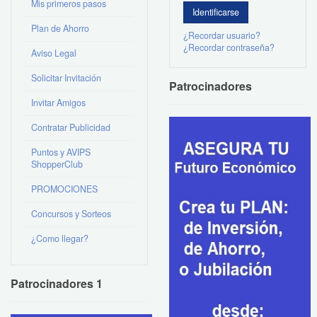
Mis primeros pasos
Plan de Ahorro
¿Recordar usuario?
¿Recordar contraseña?
Aviso Legal
Solicitar Invitación
Patrocinadores
Invitar Amigos
Contratar Publicidad
Puntos y AVIPS
ShopperClub
PROMOCIONES
Concursos y Sorteos
¿Como llegar?
Patrocinadores 1