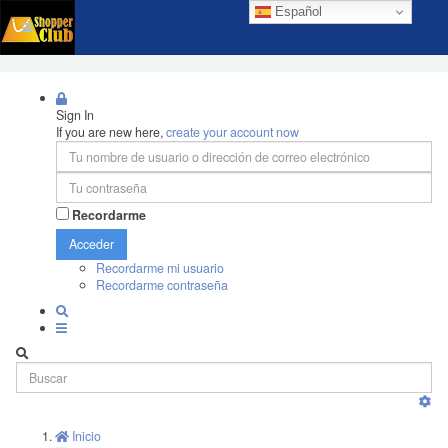
Español
Sign In
If you are new here,
create your account now
Recordarme
Acceder
Recordarme mi usuario
Recordarme contraseña
Inicio