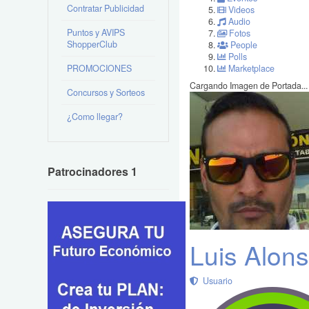
Contratar Publicidad
Videos
Audio
Puntos y AVIPS
Fotos
ShopperClub
People
Polls
PROMOCIONES
Marketplace
Cargando Imagen de Portada...
Concursos y Sorteos
¿Como llegar?
Patrocinadores 1
Luis Alon
Usuario