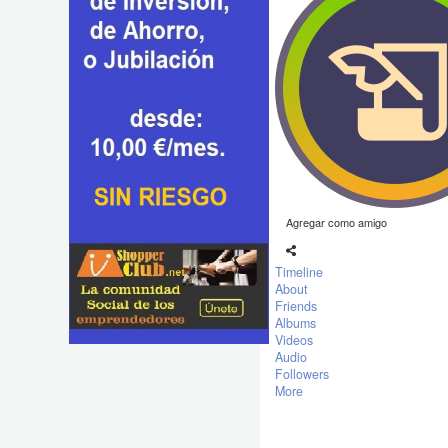
Agregar como amigo
Timeline
About
Friends
Albums
Videos
Audio
Followers
More