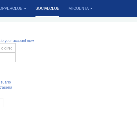
OPPERCLUB
SOCIALCLUB
MI CUENTA
ate your account now
suario
traseña