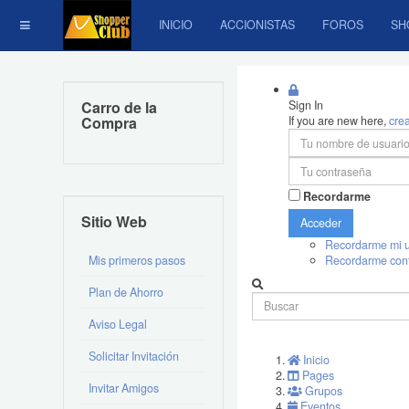
INICIO
ACCIONISTAS
FOROS
SH
Carro de la
Sign In
Compra
If you are new here,
cre
Recordarme
Sitio Web
Acceder
Recordarme mi u
Mis primeros pasos
Recordarme con
Plan de Ahorro
Aviso Legal
Solicitar Invitación
Inicio
Pages
Invitar Amigos
Grupos
Eventos