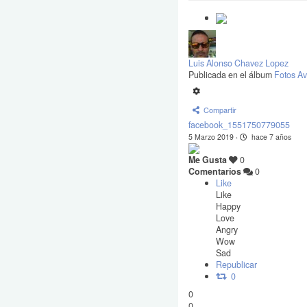
Luis Alonso Chavez Lopez
Publicada en el álbum
Fotos Av
Compartir
facebook_1551750779055
5 Marzo 2019
·
hace 7 años
Me Gusta
0
Comentarios
0
Like
Like
Happy
Love
Angry
Wow
Sad
Republicar
0
0
0