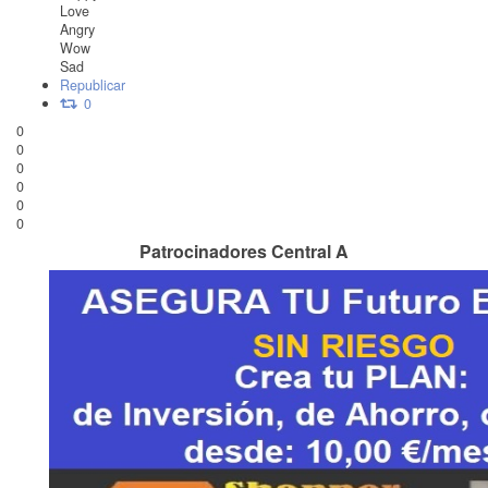
Love
Angry
Wow
Sad
Republicar
0
0
0
0
0
0
0
Patrocinadores Central A