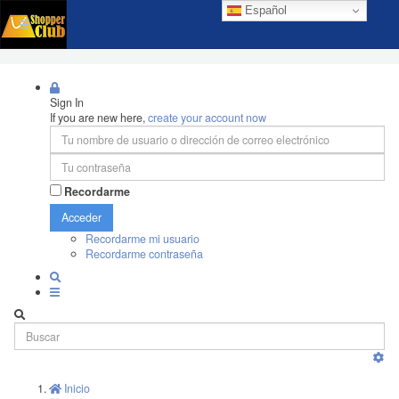
Español
Sign In
If you are new here,
create your account now
Recordarme
Acceder
Recordarme mi usuario
Recordarme contraseña
Inicio