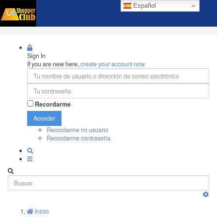
Español
Sign In
If you are new here,
create your account now
Recordarme
Acceder
Recordarme mi usuario
Recordarme contraseña
Inicio