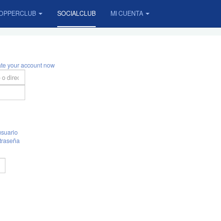
OPPERCLUB
SOCIALCLUB
MI CUENTA
ate your account now
suario
traseña