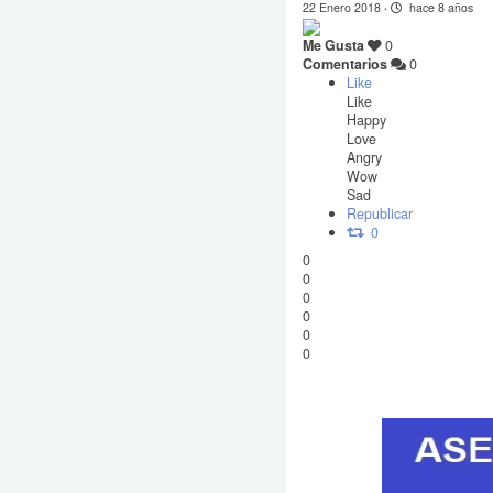
22 Enero 2018
·
hace 8 años
Me Gusta
0
Comentarios
0
Like
Like
Happy
Love
Angry
Wow
Sad
Republicar
0
0
0
0
0
0
0