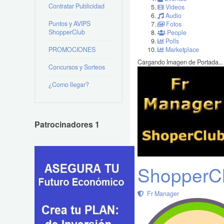
Contratar Publicidad
Videos
Audio
Puntos y AVIPS
Fotos
ShopperClub
People
Polls
PROMOCIONES
Marketplace
Cargando Imagen de Portada...
Concursos y Sorteos
¿Como llegar?
Patrocinadores 1
ShopperC
Fr Manager