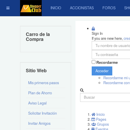
INICIO
ACCIONISTAS
FOROS
SH
Carro de la
Sign In
Compra
If you are new here,
cre
Recordarme
Sitio Web
Acceder
Recordarme mi u
Mis primeros pasos
Recordarme con
Plan de Ahorro
Aviso Legal
Solicitar Invitación
Inicio
Pages
Invitar Amigos
Grupos
Eventos