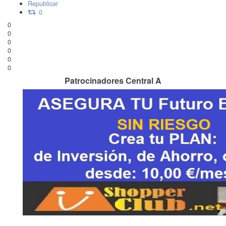
Republicar
0
0
0
0
0
0
0
Patrocinadores Central A