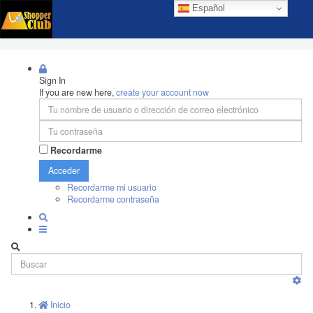
Español
Sign In
If you are new here,
create your account now
Recordarme
Acceder
Recordarme mi usuario
Recordarme contraseña
Inicio