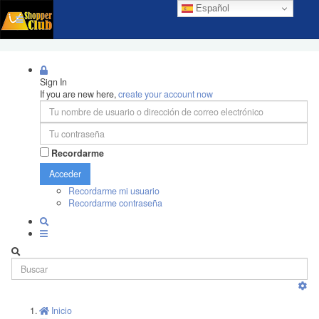
Español
Sign In
If you are new here,
create your account now
Recordarme
Acceder
Recordarme mi usuario
Recordarme contraseña
Inicio