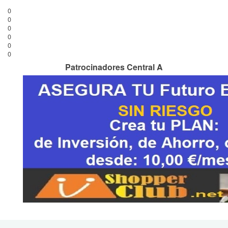
0
0
0
0
0
0
Patrocinadores Central A