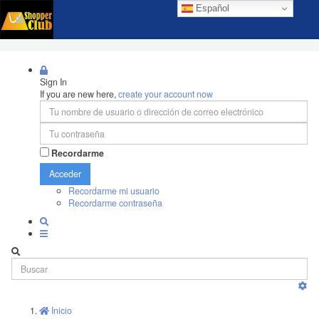
Español
Sign In
If you are new here,
create your account now
Recordarme
Acceder
Recordarme mi usuario
Recordarme contraseña
Inicio