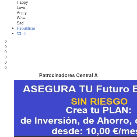
Happy
Love
Angry
Wow
Sad
Republicar
0
0
0
0
0
0
0
Patrocinadores Central A