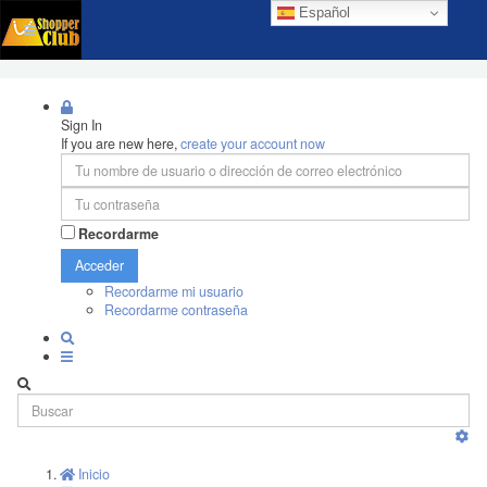
Español
Sign In
If you are new here,
create your account now
Recordarme
Acceder
Recordarme mi usuario
Recordarme contraseña
Inicio