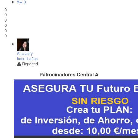
0
0
0
0
0
0
0
Ana clery
hace 1 años
Reported
Patrocinadores Central A