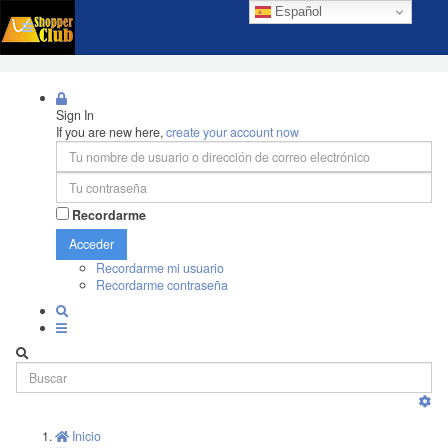
Español
Sign In
If you are new here,
create your account now
Recordarme
Acceder
Recordarme mi usuario
Recordarme contraseña
Inicio