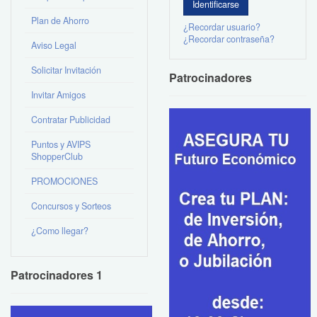
Plan de Ahorro
¿Recordar usuario?
¿Recordar contraseña?
Aviso Legal
Solicitar Invitación
Patrocinadores
Invitar Amigos
Contratar Publicidad
Puntos y AVIPS
ShopperClub
PROMOCIONES
Concursos y Sorteos
¿Como llegar?
Patrocinadores 1