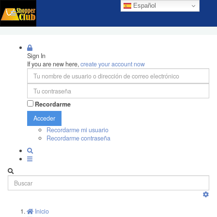
Español
Sign In
If you are new here,
create your account now
Recordarme
Acceder
Recordarme mi usuario
Recordarme contraseña
Inicio