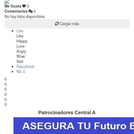
Me Gusta
0
Comentarios
0
No hay fotos disponibles
Cargar más
Like
Like
Happy
Love
Angry
Wow
Sad
Republicar
0
0
0
0
0
0
0
Patrocinadores Central A