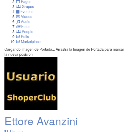
Pages
Grupos
Eventos
Videos
Audio
Fotos
People
Polls
Marketplace
Cargando Imagen de Portada...
Arrastra la Imagen de Portada para marcar
la nueva posición
Ettore Avanzini
Usuario