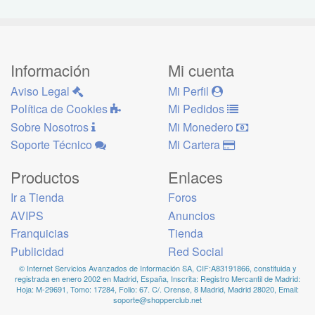
Información
Mi cuenta
Aviso Legal
Mi Perfil
Política de Cookies
Mi Pedidos
Sobre Nosotros
Mi Monedero
Soporte Técnico
Mi Cartera
Productos
Enlaces
Ir a Tienda
Foros
AVIPS
Anuncios
Franquicias
Tienda
Publicidad
Red Social
© Internet Servicios Avanzados de Información SA, CIF:A83191866, constituida y
registrada en enero 2002 en Madrid, España, Inscrita: Registro Mercantil de Madrid:
Hoja: M-29691, Tomo: 17284, Folio: 67. C/. Orense, 8 Madrid, Madrid 28020, Email:
soporte@shopperclub.net