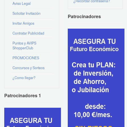
¿Recordar contraseña?
Aviso Legal
Solicitar Invitación
Patrocinadores
Invitar Amigos
Contratar Publicidad
Puntos y AVIPS
ShopperClub
PROMOCIONES
Concursos y Sorteos
¿Como llegar?
Patrocinadores 1