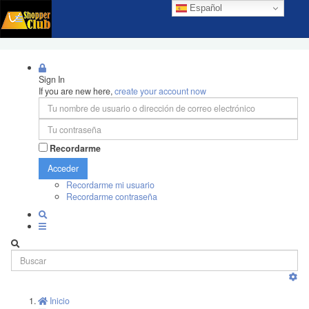
Español
Sign In
If you are new here,
create your account now
Recordarme
Acceder
Recordarme mi usuario
Recordarme contraseña
Inicio