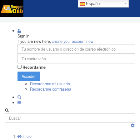
Español
Sign In
If you are new here,
create your account now
Recordarme
Acceder
Recordarme mi usuario
Recordarme contraseña
Inicio