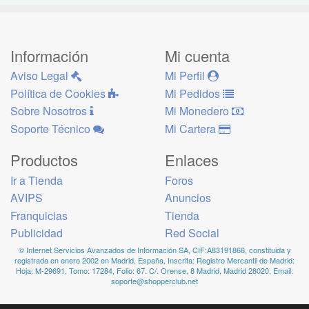
Información
Mi cuenta
Aviso Legal
Mi Perfil
Política de Cookies
Mi Pedidos
Sobre Nosotros
Mi Monedero
Soporte Técnico
Mi Cartera
Productos
Enlaces
Ir a Tienda
Foros
AVIPS
Anuncios
Franquicias
Tienda
Publicidad
Red Social
© Internet Servicios Avanzados de Información SA, CIF:A83191866, constituida y
registrada en enero 2002 en Madrid, España, Inscrita: Registro Mercantil de Madrid:
Hoja: M-29691, Tomo: 17284, Folio: 67. C/. Orense, 8 Madrid, Madrid 28020, Email:
soporte@shopperclub.net