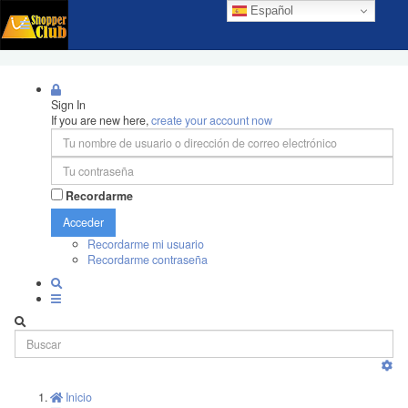
Español
Sign In
If you are new here,
create your account now
Recordarme
Acceder
Recordarme mi usuario
Recordarme contraseña
Inicio