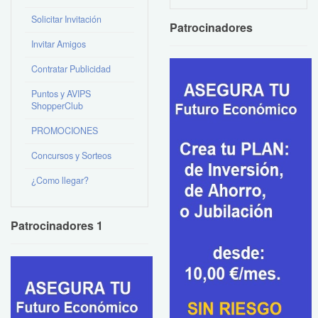
Solicitar Invitación
Patrocinadores
Invitar Amigos
Contratar Publicidad
Puntos y AVIPS
ShopperClub
PROMOCIONES
Concursos y Sorteos
¿Como llegar?
Patrocinadores 1