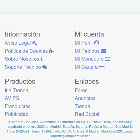
Información
Mi cuenta
Aviso Legal
Mi Perfil
Política de Cookies
Mi Pedidos
Sobre Nosotros
Mi Monedero
Soporte Técnico
Mi Cartera
Productos
Enlaces
Ir a Tienda
Foros
AVIPS
Anuncios
Franquicias
Tienda
Publicidad
Red Social
© Internet Servicios Avanzados de Información SA, CIF:A83191866, constituida y
registrada en enero 2002 en Madrid, España, Inscrita: Registro Mercantil de Madrid:
Hoja: M-29691, Tomo: 17284, Folio: 67. C/. Orense, 8 Madrid, Madrid 28020, Email:
soporte@shopperclub.net