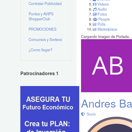
Contratar Publicidad
Videos
Audio
Puntos y AVIPS
Fotos
ShopperClub
People
Polls
PROMOCIONES
Marketplace
Cargando Imagen de Portada...
Concursos y Sorteos
¿Como llegar?
Patrocinadores 1
Andres Ba
Socio