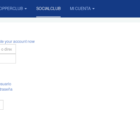
OPPERCLUB
SOCIALCLUB
MI CUENTA
ate your account now
suario
traseña