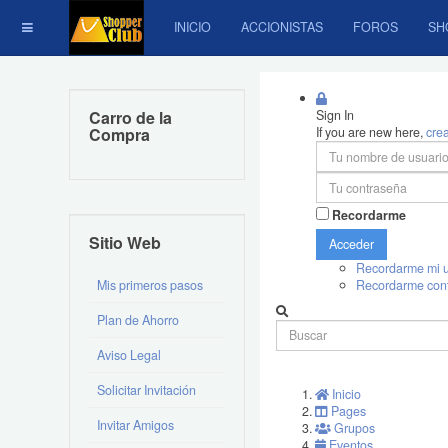
INICIO
ACCIONISTAS
FOROS
SH
Carro de la
Sign In
Compra
If you are new here,
cre
Recordarme
Sitio Web
Acceder
Recordarme mi u
Mis primeros pasos
Recordarme con
Plan de Ahorro
Aviso Legal
Solicitar Invitación
Inicio
Pages
Invitar Amigos
Grupos
Eventos