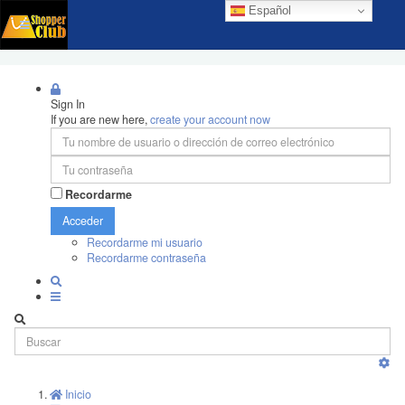
Español
Sign In
If you are new here,
create your account now
Recordarme
Acceder
Recordarme mi usuario
Recordarme contraseña
Inicio