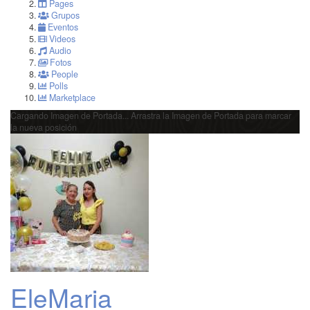
Pages
Grupos
Eventos
Videos
Audio
Fotos
People
Polls
Marketplace
Cargando Imagen de Portada...
Arrastra la Imagen de Portada para marcar
la nueva posición
EleMaria