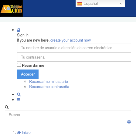
Español
Sign In
If you are new here,
create your account now
Recordarme
Acceder
Recordarme mi usuario
Recordarme contraseña
Inicio