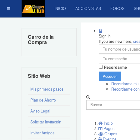
INICIO
ACCIONISTAS
FOROS
SH
Carro de la
Sign In
Compra
If you are new here,
cre
Recordarme
Sitio Web
Acceder
Recordarme mi u
Mis primeros pasos
Recordarme con
Plan de Ahorro
Aviso Legal
Solicitar Invitación
Inicio
Pages
Invitar Amigos
Grupos
Eventos