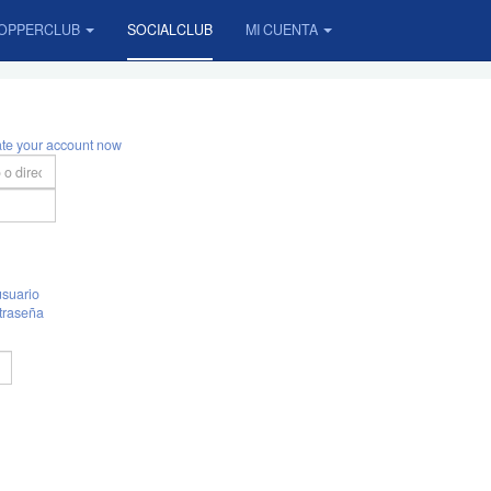
OPPERCLUB
SOCIALCLUB
MI CUENTA
ate your account now
suario
traseña