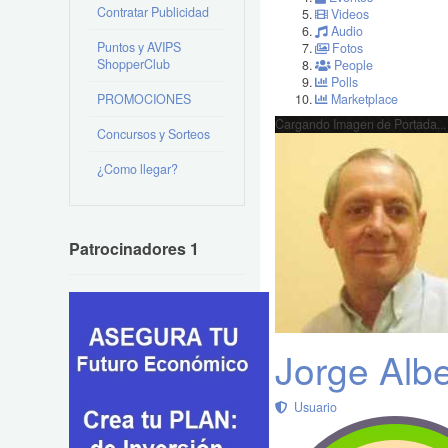
Contratar Publicidad
Videos
Audio
Puntos y AVIPS
Fotos
ShopperClub
People
Polls
PROMOCIONES
Marketplace
Cargando Imagen de Portada...
Concursos y Sorteos
¿Como llegar?
Patrocinadores 1
Jorge Albe
Usuario