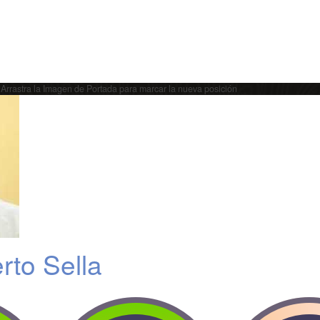
Arrastra la Imagen de Portada para marcar la nueva posición
rto Sella