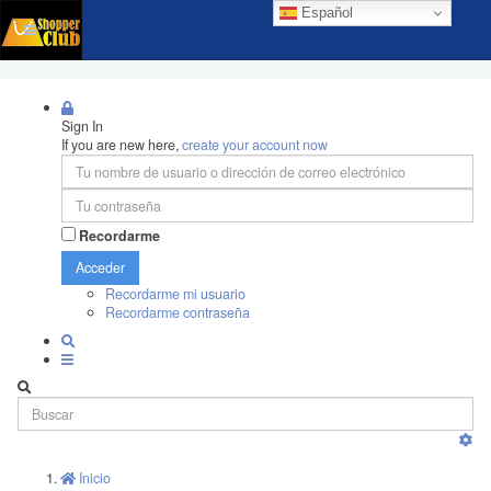
Español
Sign In
If you are new here,
create your account now
Recordarme
Acceder
Recordarme mi usuario
Recordarme contraseña
Inicio