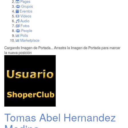
Pages
Grupos
Eventos
Videos
Audio
Fotos
People
Polls
Marketplace
Cargando Imagen de Portada...
Arrastra la Imagen de Portada para marcar
la nueva posición
Tomas Abel Hernandez