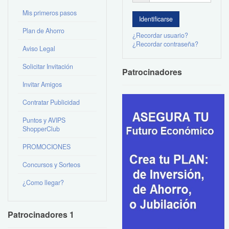
Mis primeros pasos
Plan de Ahorro
¿Recordar usuario?
¿Recordar contraseña?
Aviso Legal
Solicitar Invitación
Patrocinadores
Invitar Amigos
Contratar Publicidad
Puntos y AVIPS
ShopperClub
PROMOCIONES
Concursos y Sorteos
¿Como llegar?
Patrocinadores 1