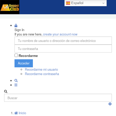
Español
Sign In
If you are new here,
create your account now
Recordarme
Acceder
Recordarme mi usuario
Recordarme contraseña
Inicio