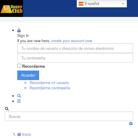
Español
Sign In
If you are new here,
create your account now
Recordarme
Acceder
Recordarme mi usuario
Recordarme contraseña
Inicio