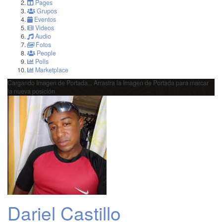
Pages
Grupos
Eventos
Videos
Audio
Fotos
People
Polls
Marketplace
Cargando Imagen de Portada...
Arrastra la Imagen de Portada para marcar
la nueva posición
Dariel Castillo