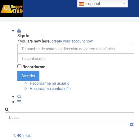
Español
Sign In
If you are new here,
create your account now
Recordarme
Acceder
Recordarme mi usuario
Recordarme contraseña
Inicio