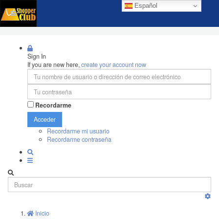
Español
Sign In
If you are new here,
create your account now
Recordarme
Acceder
Recordarme mi usuario
Recordarme contraseña
Inicio