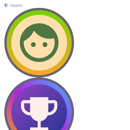
Usuario