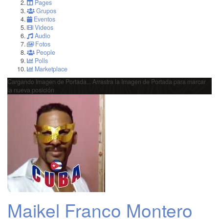
Pages
Grupos
Eventos
Videos
Audio
Fotos
People
Polls
Marketplace
Cargando Imagen de Portada...
Arrastra la Imagen de Portada para marcar
la nueva posición
Maikel Franco Montero