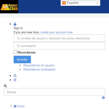
Español
Sign In
If you are new here,
create your account now
Recordarme
Acceder
Recordarme mi usuario
Recordarme contraseña
Inicio