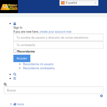
Español
Sign In
If you are new here,
create your account now
Recordarme
Acceder
Recordarme mi usuario
Recordarme contraseña
Inicio