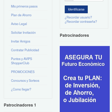
Mis primeros pasos
Plan de Ahorro
¿Recordar usuario?
¿Recordar contraseña?
Aviso Legal
Solicitar Invitación
Patrocinadores
Invitar Amigos
Contratar Publicidad
Puntos y AVIPS
ShopperClub
PROMOCIONES
Concursos y Sorteos
¿Como llegar?
Patrocinadores 1