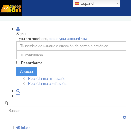
Español
Sign In
If you are new here,
create your account now
Recordarme
Acceder
Recordarme mi usuario
Recordarme contraseña
Inicio