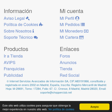
Información
Mi cuenta
Aviso Legal
Mi Perfil
Política de Cookies
Mi Pedidos
Sobre Nosotros
Mi Monedero
Soporte Técnico
Mi Cartera
Productos
Enlaces
Ir a Tienda
Foros
AVIPS
Anuncios
Franquicias
Tienda
Publicidad
Red Social
© Internet Servicios Avanzados de Información SA, CIF:A83191866, constituida y
registrada en enero 2002 en Madrid, España, Inscrita: Registro Mercantil de Madrid:
Hoja: M-29691, Tomo: 17284, Folio: 67. C/. Orense, 8 Madrid, Madrid 28020, Email:
soporte@shopperclub.net
Este sitio web utiliza cookies para asegurar que obtenga la
Acepto
mejor experiencia en nuestro sitio web.
Ver política de cookies