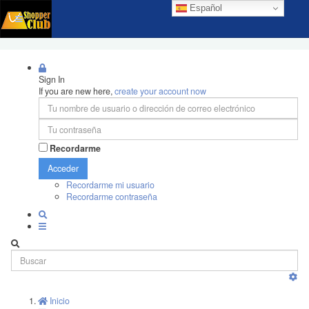
Español
Sign In
If you are new here,
create your account now
Recordarme
Acceder
Recordarme mi usuario
Recordarme contraseña
Inicio