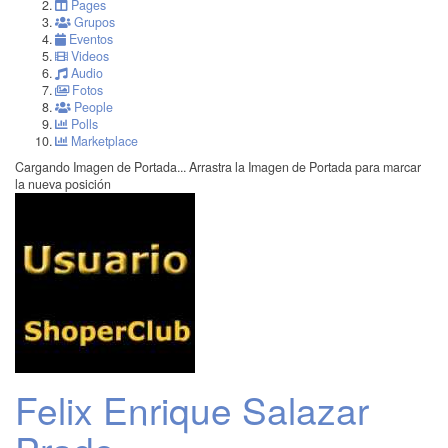
Pages
Grupos
Eventos
Videos
Audio
Fotos
People
Polls
Marketplace
Cargando Imagen de Portada...
Arrastra la Imagen de Portada para marcar
la nueva posición
Felix Enrique Salazar