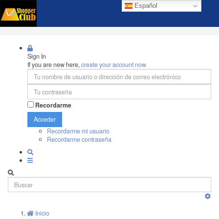
Español
Sign In
If you are new here,
create your account now
Recordarme
Acceder
Recordarme mi usuario
Recordarme contraseña
Inicio