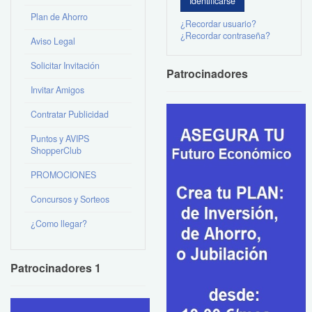
Plan de Ahorro
¿Recordar usuario?
¿Recordar contraseña?
Aviso Legal
Solicitar Invitación
Patrocinadores
Invitar Amigos
Contratar Publicidad
Puntos y AVIPS
ShopperClub
PROMOCIONES
Concursos y Sorteos
¿Como llegar?
Patrocinadores 1