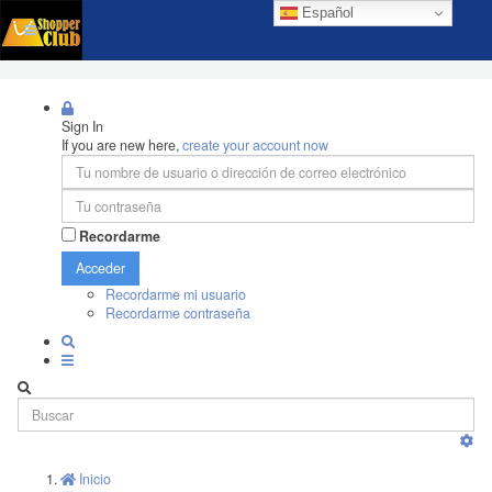
Español
Sign In
If you are new here,
create your account now
Recordarme
Acceder
Recordarme mi usuario
Recordarme contraseña
Inicio