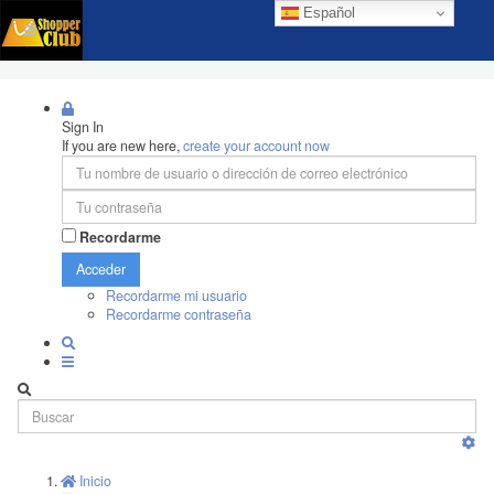
Español
Sign In
If you are new here,
create your account now
Recordarme
Acceder
Recordarme mi usuario
Recordarme contraseña
Inicio