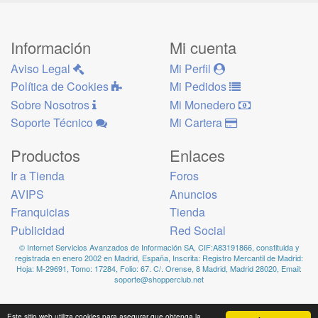
Información
Mi cuenta
Aviso Legal
Mi Perfil
Política de Cookies
Mi Pedidos
Sobre Nosotros
Mi Monedero
Soporte Técnico
Mi Cartera
Productos
Enlaces
Ir a Tienda
Foros
AVIPS
Anuncios
Franquicias
Tienda
Publicidad
Red Social
© Internet Servicios Avanzados de Información SA, CIF:A83191866, constituida y
registrada en enero 2002 en Madrid, España, Inscrita: Registro Mercantil de Madrid:
Hoja: M-29691, Tomo: 17284, Folio: 67. C/. Orense, 8 Madrid, Madrid 28020, Email:
soporte@shopperclub.net
Este sitio web utiliza cookies para asegurar que obtenga la