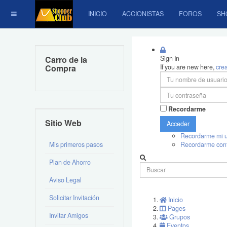
INICIO
ACCIONISTAS
FOROS
SH
Carro de la
Sign In
Compra
If you are new here,
cre
Recordarme
Sitio Web
Acceder
Recordarme mi u
Mis primeros pasos
Recordarme con
Plan de Ahorro
Aviso Legal
Solicitar Invitación
Inicio
Pages
Invitar Amigos
Grupos
Eventos