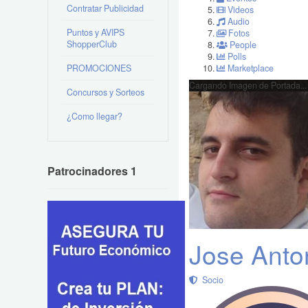
Contratar Publicidad
Videos
Audio
Puntos y AVIPS
Fotos
ShopperClub
People
Polls
PROMOCIONES
Marketplace
Cargando Imagen de Portada...
Concursos y Sorteos
¿Como llegar?
Patrocinadores 1
Jose Anton
Socio