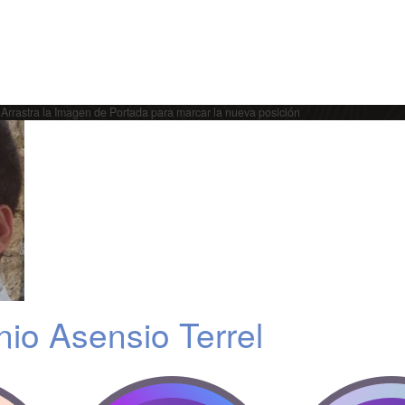
Arrastra la Imagen de Portada para marcar la nueva posición
io Asensio Terrel