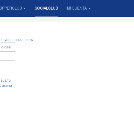
OPPERCLUB
SOCIALCLUB
MI CUENTA
ate your account now
suario
traseña