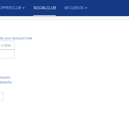
OPPERCLUB
SOCIALCLUB
MI CUENTA
ate your account now
suario
traseña