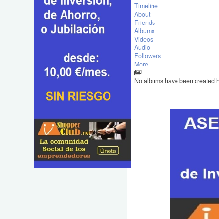
Timeline
About
Friends
Albums
Videos
Audio
Followers
More
No albums have been created 