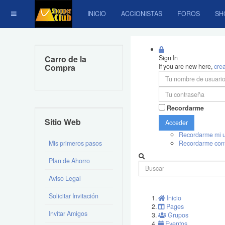
INICIO
ACCIONISTAS
FOROS
SH
Carro de la
Sign In
Compra
If you are new here,
cre
Recordarme
Sitio Web
Acceder
Recordarme mi u
Mis primeros pasos
Recordarme con
Plan de Ahorro
Aviso Legal
Solicitar Invitación
Inicio
Pages
Invitar Amigos
Grupos
Eventos