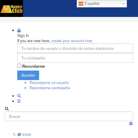
Español
Sign In
If you are new here,
create your account now
Recordarme
Acceder
Recordarme mi usuario
Recordarme contraseña
Inicio