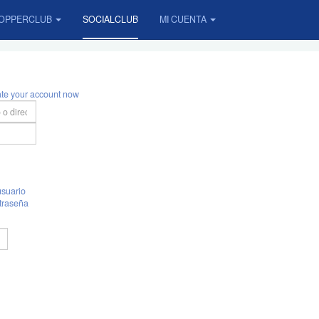
OPPERCLUB
SOCIALCLUB
MI CUENTA
ate your account now
suario
traseña