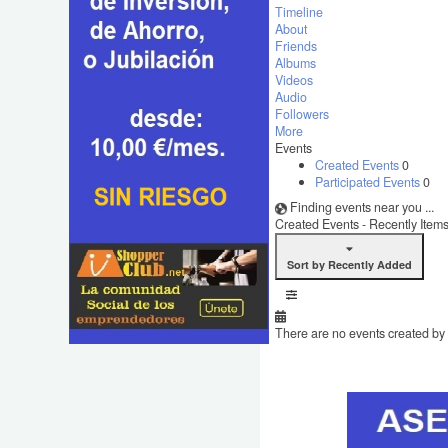
Timeline
About
Friends
Albums
Videos
Audio
Followers
More
Events
Created Events
0
Participated Events
0
Finding events near you ...
Created Events - Recently Item
Sort by Recently Added
There are no events created by t