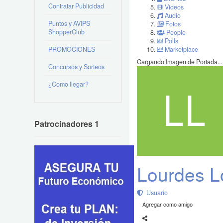
Contratar Publicidad
Videos
Audio
Puntos y AVIPS
Fotos
ShopperClub
People
Polls
PROMOCIONES
Marketplace
Cargando Imagen de Portada...
Concursos y Sorteos
¿Como llegar?
Patrocinadores 1
Lourdes L
Usuario
Agregar como amigo