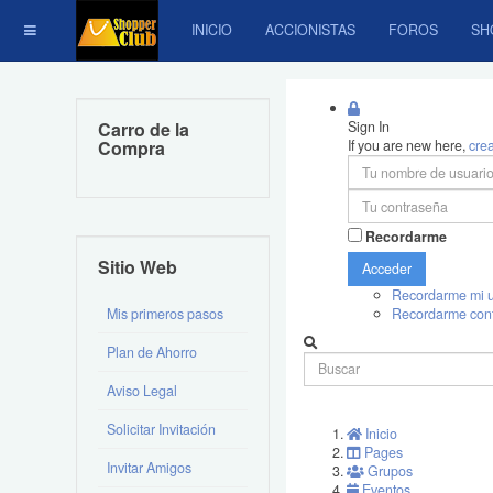
INICIO
ACCIONISTAS
FOROS
SH
Carro de la
Sign In
Compra
If you are new here,
cre
Recordarme
Sitio Web
Acceder
Recordarme mi u
Mis primeros pasos
Recordarme con
Plan de Ahorro
Aviso Legal
Solicitar Invitación
Inicio
Pages
Invitar Amigos
Grupos
Eventos